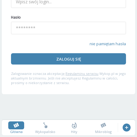
Hasło
nie pamiętam hasła
ZALOGUJ SIĘ
Zalogowanie oznacza akceptację
Regulaminu serwisu
Wykop.pl w jego
aktualnym brzmieniu. Jeśli nie akceptujesz Regulaminu w całości,
prosimy o niekorzystanie z serwisu.
Główna
Wykopalisko
Hity
Mikroblog