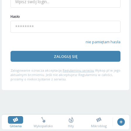
Hasło
nie pamiętam hasła
ZALOGUJ SIĘ
Zalogowanie oznacza akceptację
Regulaminu serwisu
Wykop.pl w jego
aktualnym brzmieniu. Jeśli nie akceptujesz Regulaminu w całości,
prosimy o niekorzystanie z serwisu.
Główna
Wykopalisko
Hity
Mikroblog