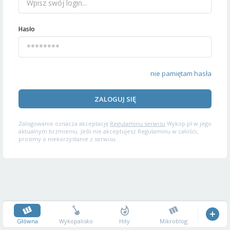
Hasło
nie pamiętam hasła
ZALOGUJ SIĘ
Zalogowanie oznacza akceptację
Regulaminu serwisu
Wykop.pl w jego
aktualnym brzmieniu. Jeśli nie akceptujesz Regulaminu w całości,
prosimy o niekorzystanie z serwisu.
Główna
Wykopalisko
Hity
Mikroblog