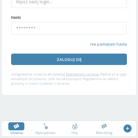
Hasło
nie pamiętam hasła
ZALOGUJ SIĘ
Zalogowanie oznacza akceptację
Regulaminu serwisu
Wykop.pl w jego
aktualnym brzmieniu. Jeśli nie akceptujesz Regulaminu w całości,
prosimy o niekorzystanie z serwisu.
Główna
Wykopalisko
Hity
Mikroblog