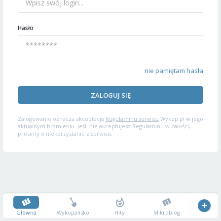
Hasło
nie pamiętam hasła
ZALOGUJ SIĘ
Zalogowanie oznacza akceptację
Regulaminu serwisu
Wykop.pl w jego
aktualnym brzmieniu. Jeśli nie akceptujesz Regulaminu w całości,
prosimy o niekorzystanie z serwisu.
Główna
Wykopalisko
Hity
Mikroblog