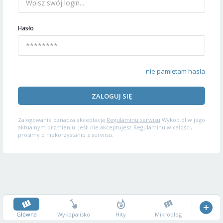
Hasło
nie pamiętam hasła
ZALOGUJ SIĘ
Zalogowanie oznacza akceptację
Regulaminu serwisu
Wykop.pl w jego
aktualnym brzmieniu. Jeśli nie akceptujesz Regulaminu w całości,
prosimy o niekorzystanie z serwisu.
Główna
Wykopalisko
Hity
Mikroblog