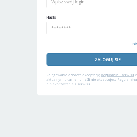
Hasło
ni
ZALOGUJ SIĘ
Zalogowanie oznacza akceptację
Regulaminu serwisu
W
aktualnym brzmieniu. Jeśli nie akceptujesz Regulaminu
o niekorzystanie z serwisu.