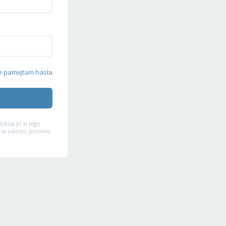
e pamiętam hasła
ykop.pl w jego
 w całości, prosimy