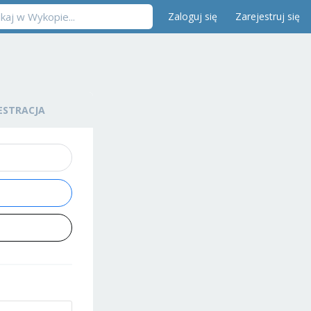
Zaloguj się
Zarejestruj się
ESTRACJA