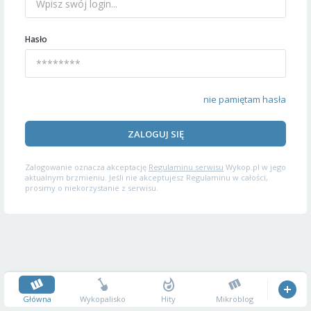
Hasło
nie pamiętam hasła
ZALOGUJ SIĘ
Zalogowanie oznacza akceptację
Regulaminu serwisu
Wykop.pl w jego
aktualnym brzmieniu. Jeśli nie akceptujesz Regulaminu w całości,
prosimy o niekorzystanie z serwisu.
Główna
Wykopalisko
Hity
Mikroblog