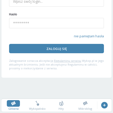
Hasło
nie pamiętam hasła
ZALOGUJ SIĘ
Zalogowanie oznacza akceptację
Regulaminu serwisu
Wykop.pl w jego
aktualnym brzmieniu. Jeśli nie akceptujesz Regulaminu w całości,
prosimy o niekorzystanie z serwisu.
Główna
Wykopalisko
Hity
Mikroblog