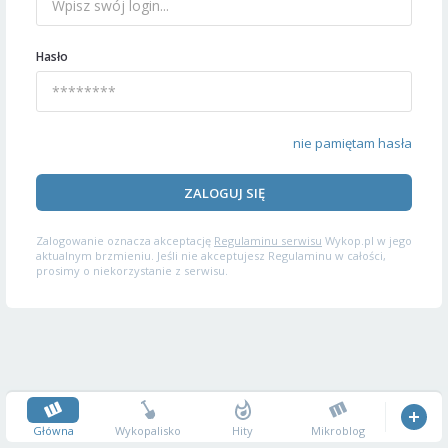
Hasło
nie pamiętam hasła
ZALOGUJ SIĘ
Zalogowanie oznacza akceptację
Regulaminu serwisu
Wykop.pl w jego
aktualnym brzmieniu. Jeśli nie akceptujesz Regulaminu w całości,
prosimy o niekorzystanie z serwisu.
Główna
Wykopalisko
Hity
Mikroblog