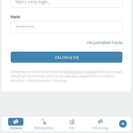
Hasło
nie pamiętam hasła
ZALOGUJ SIĘ
Zalogowanie oznacza akceptację
Regulaminu serwisu
Wykop.pl w jego
aktualnym brzmieniu. Jeśli nie akceptujesz Regulaminu w całości,
prosimy o niekorzystanie z serwisu.
Główna
Wykopalisko
Hity
Mikroblog