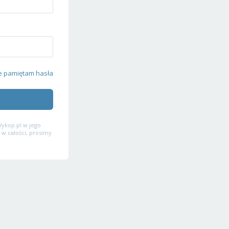
e pamiętam hasła
ykop.pl w jego
 w całości, prosimy