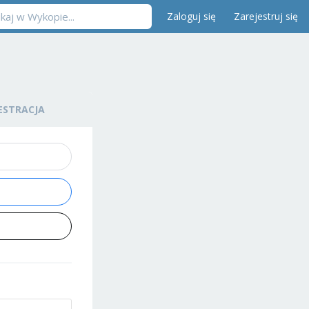
Zaloguj się
Zarejestruj się
ESTRACJA