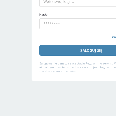
Hasło
ni
ZALOGUJ SIĘ
Zalogowanie oznacza akceptację
Regulaminu serwisu
W
aktualnym brzmieniu. Jeśli nie akceptujesz Regulaminu
o niekorzystanie z serwisu.