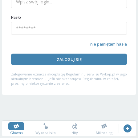
Hasło
nie pamiętam hasła
ZALOGUJ SIĘ
Zalogowanie oznacza akceptację
Regulaminu serwisu
Wykop.pl w jego
aktualnym brzmieniu. Jeśli nie akceptujesz Regulaminu w całości,
prosimy o niekorzystanie z serwisu.
Główna
Wykopalisko
Hity
Mikroblog