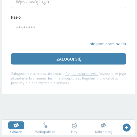
Hasło
nie pamiętam hasła
ZALOGUJ SIĘ
Zalogowanie oznacza akceptację
Regulaminu serwisu
Wykop.pl w jego
aktualnym brzmieniu. Jeśli nie akceptujesz Regulaminu w całości,
prosimy o niekorzystanie z serwisu.
Główna
Wykopalisko
Hity
Mikroblog