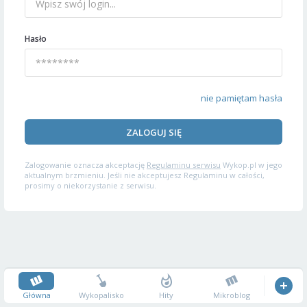
Hasło
nie pamiętam hasła
ZALOGUJ SIĘ
Zalogowanie oznacza akceptację
Regulaminu serwisu
Wykop.pl w jego
aktualnym brzmieniu. Jeśli nie akceptujesz Regulaminu w całości,
prosimy o niekorzystanie z serwisu.
Główna
Wykopalisko
Hity
Mikroblog