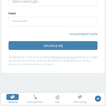
Hasło
nie pamiętam hasła
ZALOGUJ SIĘ
Zalogowanie oznacza akceptację
Regulaminu serwisu
Wykop.pl w jego
aktualnym brzmieniu. Jeśli nie akceptujesz Regulaminu w całości,
prosimy o niekorzystanie z serwisu.
Główna
Wykopalisko
Hity
Mikroblog