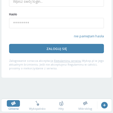
Hasło
nie pamiętam hasła
ZALOGUJ SIĘ
Zalogowanie oznacza akceptację
Regulaminu serwisu
Wykop.pl w jego
aktualnym brzmieniu. Jeśli nie akceptujesz Regulaminu w całości,
prosimy o niekorzystanie z serwisu.
Główna
Wykopalisko
Hity
Mikroblog