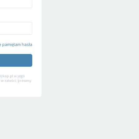
e pamiętam hasła
ykop.pl w jego
 w całości, prosimy