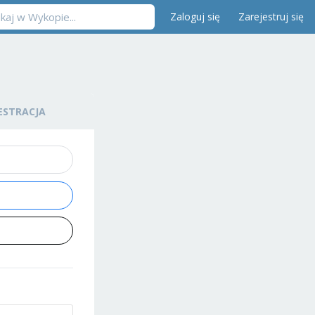
Zaloguj się
Zarejestruj się
ESTRACJA