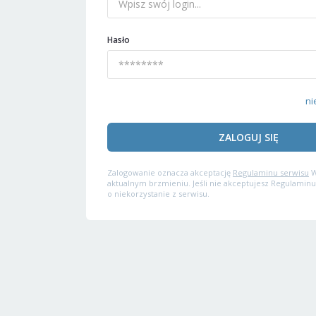
Hasło
ni
ZALOGUJ SIĘ
Zalogowanie oznacza akceptację
Regulaminu serwisu
W
aktualnym brzmieniu. Jeśli nie akceptujesz Regulaminu
o niekorzystanie z serwisu.