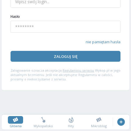
Hasło
nie pamiętam hasła
ZALOGUJ SIĘ
Zalogowanie oznacza akceptację
Regulaminu serwisu
Wykop.pl w jego
aktualnym brzmieniu. Jeśli nie akceptujesz Regulaminu w całości,
prosimy o niekorzystanie z serwisu.
Główna
Wykopalisko
Hity
Mikroblog