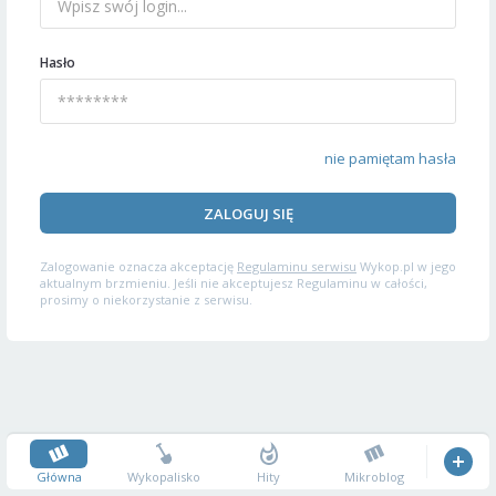
Hasło
nie pamiętam hasła
ZALOGUJ SIĘ
Zalogowanie oznacza akceptację
Regulaminu serwisu
Wykop.pl w jego
aktualnym brzmieniu. Jeśli nie akceptujesz Regulaminu w całości,
prosimy o niekorzystanie z serwisu.
Główna
Wykopalisko
Hity
Mikroblog