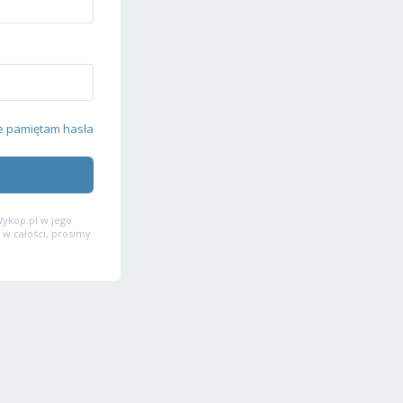
e pamiętam hasła
ykop.pl w jego
 w całości, prosimy