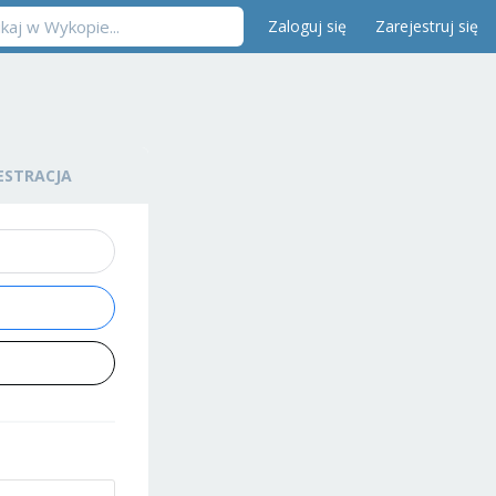
Zaloguj się
Zarejestruj się
ESTRACJA