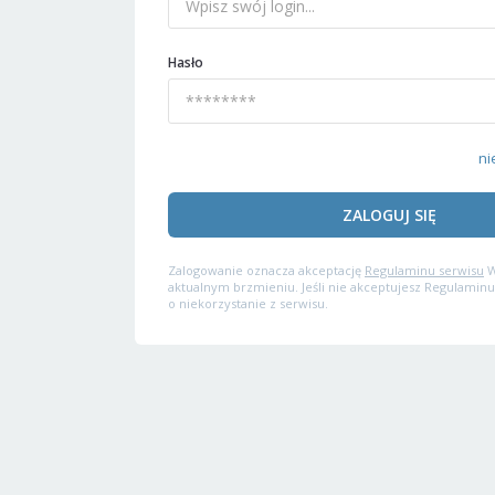
Hasło
ni
ZALOGUJ SIĘ
Zalogowanie oznacza akceptację
Regulaminu serwisu
W
aktualnym brzmieniu. Jeśli nie akceptujesz Regulaminu
o niekorzystanie z serwisu.