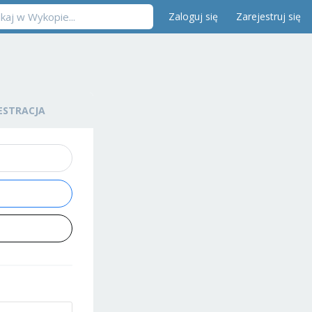
Zaloguj się
Zarejestruj się
ESTRACJA