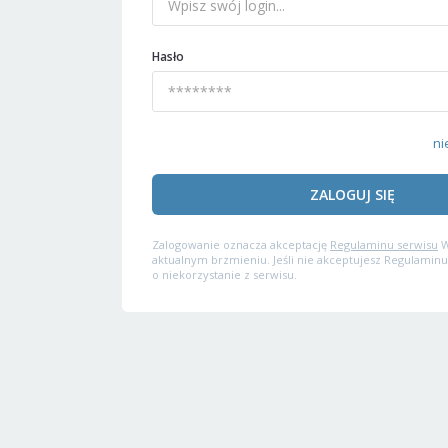
Hasło
ni
ZALOGUJ SIĘ
Zalogowanie oznacza akceptację
Regulaminu serwisu
W
aktualnym brzmieniu. Jeśli nie akceptujesz Regulaminu
o niekorzystanie z serwisu.