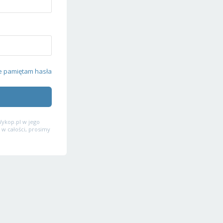
e pamiętam hasła
ykop.pl w jego
 w całości, prosimy