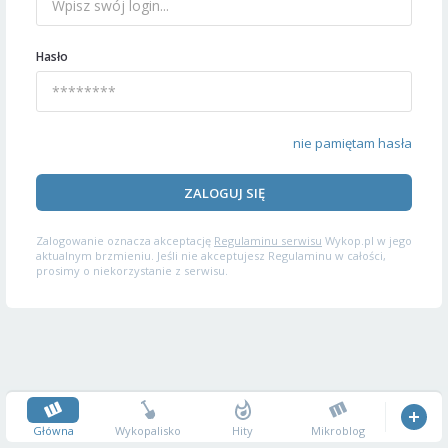
Hasło
nie pamiętam hasła
ZALOGUJ SIĘ
Zalogowanie oznacza akceptację
Regulaminu serwisu
Wykop.pl w jego
aktualnym brzmieniu. Jeśli nie akceptujesz Regulaminu w całości,
prosimy o niekorzystanie z serwisu.
Główna
Wykopalisko
Hity
Mikroblog