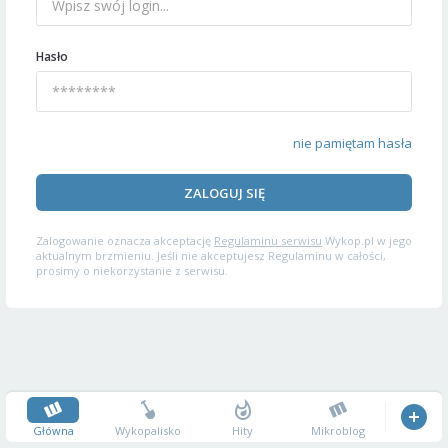
Hasło
nie pamiętam hasła
ZALOGUJ SIĘ
Zalogowanie oznacza akceptację
Regulaminu serwisu
Wykop.pl w jego
aktualnym brzmieniu. Jeśli nie akceptujesz Regulaminu w całości,
prosimy o niekorzystanie z serwisu.
Główna
Wykopalisko
Hity
Mikroblog