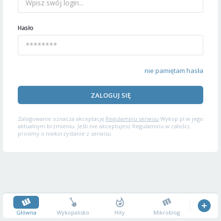
Hasło
nie pamiętam hasła
ZALOGUJ SIĘ
Zalogowanie oznacza akceptację
Regulaminu serwisu
Wykop.pl w jego
aktualnym brzmieniu. Jeśli nie akceptujesz Regulaminu w całości,
prosimy o niekorzystanie z serwisu.
Główna
Wykopalisko
Hity
Mikroblog