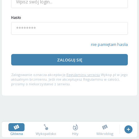
Hasło
nie pamiętam hasła
ZALOGUJ SIĘ
Zalogowanie oznacza akceptację
Regulaminu serwisu
Wykop.pl w jego
aktualnym brzmieniu. Jeśli nie akceptujesz Regulaminu w całości,
prosimy o niekorzystanie z serwisu.
Główna
Wykopalisko
Hity
Mikroblog