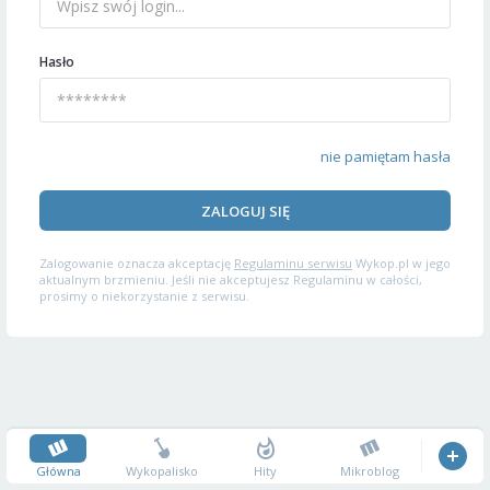
Hasło
nie pamiętam hasła
ZALOGUJ SIĘ
Zalogowanie oznacza akceptację
Regulaminu serwisu
Wykop.pl w jego
aktualnym brzmieniu. Jeśli nie akceptujesz Regulaminu w całości,
prosimy o niekorzystanie z serwisu.
Główna
Wykopalisko
Hity
Mikroblog