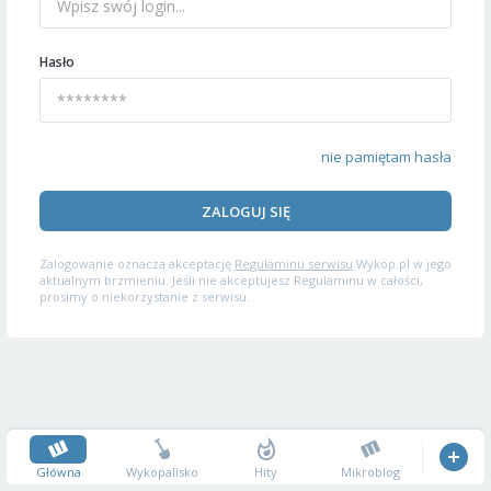
Hasło
nie pamiętam hasła
ZALOGUJ SIĘ
Zalogowanie oznacza akceptację
Regulaminu serwisu
Wykop.pl w jego
aktualnym brzmieniu. Jeśli nie akceptujesz Regulaminu w całości,
prosimy o niekorzystanie z serwisu.
Główna
Wykopalisko
Hity
Mikroblog