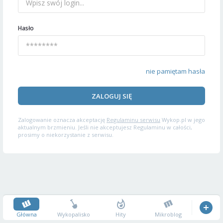
Hasło
nie pamiętam hasła
ZALOGUJ SIĘ
Zalogowanie oznacza akceptację
Regulaminu serwisu
Wykop.pl w jego
aktualnym brzmieniu. Jeśli nie akceptujesz Regulaminu w całości,
prosimy o niekorzystanie z serwisu.
Główna
Wykopalisko
Hity
Mikroblog