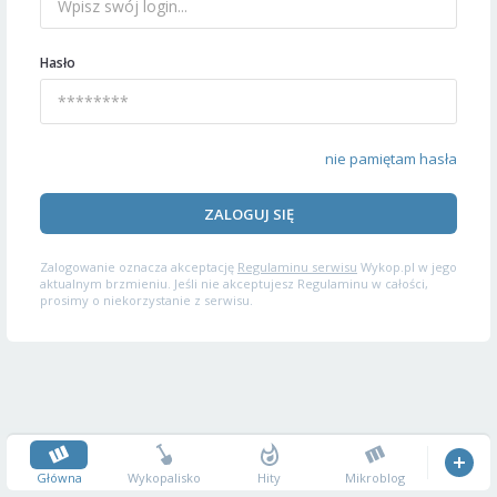
Hasło
nie pamiętam hasła
ZALOGUJ SIĘ
Zalogowanie oznacza akceptację
Regulaminu serwisu
Wykop.pl w jego
aktualnym brzmieniu. Jeśli nie akceptujesz Regulaminu w całości,
prosimy o niekorzystanie z serwisu.
Główna
Wykopalisko
Hity
Mikroblog