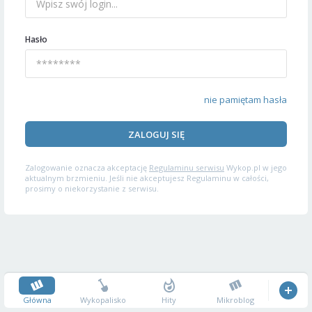
Hasło
nie pamiętam hasła
ZALOGUJ SIĘ
Zalogowanie oznacza akceptację
Regulaminu serwisu
Wykop.pl w jego
aktualnym brzmieniu. Jeśli nie akceptujesz Regulaminu w całości,
prosimy o niekorzystanie z serwisu.
Główna
Wykopalisko
Hity
Mikroblog