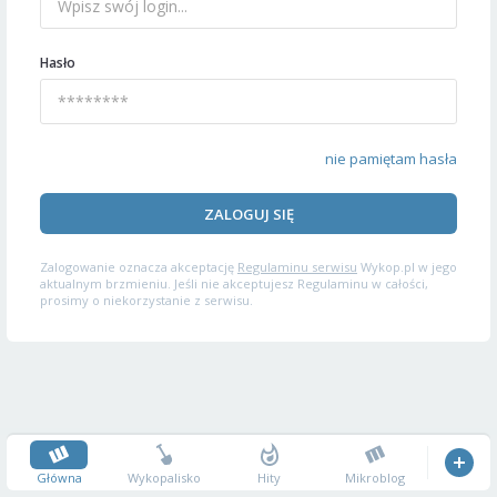
Hasło
nie pamiętam hasła
ZALOGUJ SIĘ
Zalogowanie oznacza akceptację
Regulaminu serwisu
Wykop.pl w jego
aktualnym brzmieniu. Jeśli nie akceptujesz Regulaminu w całości,
prosimy o niekorzystanie z serwisu.
Główna
Wykopalisko
Hity
Mikroblog