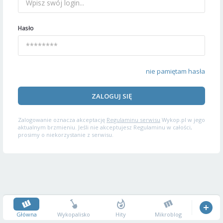
Hasło
nie pamiętam hasła
ZALOGUJ SIĘ
Zalogowanie oznacza akceptację
Regulaminu serwisu
Wykop.pl w jego
aktualnym brzmieniu. Jeśli nie akceptujesz Regulaminu w całości,
prosimy o niekorzystanie z serwisu.
Główna
Wykopalisko
Hity
Mikroblog