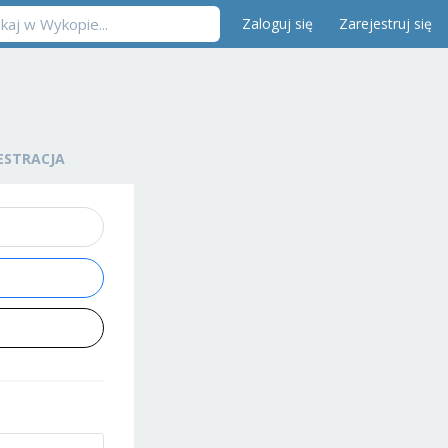
Zaloguj się
Zarejestruj się
ESTRACJA