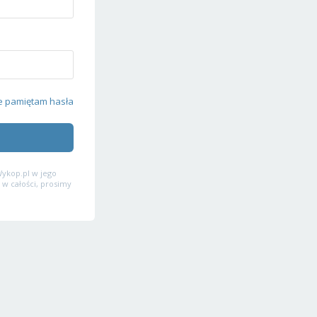
e pamiętam hasła
ykop.pl w jego
 w całości, prosimy