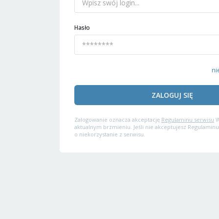
Hasło
ni
ZALOGUJ SIĘ
Zalogowanie oznacza akceptację
Regulaminu serwisu
W
aktualnym brzmieniu. Jeśli nie akceptujesz Regulaminu
o niekorzystanie z serwisu.