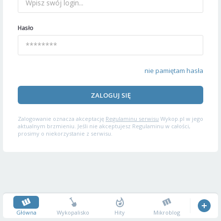
Hasło
nie pamiętam hasła
ZALOGUJ SIĘ
Zalogowanie oznacza akceptację
Regulaminu serwisu
Wykop.pl w jego
aktualnym brzmieniu. Jeśli nie akceptujesz Regulaminu w całości,
prosimy o niekorzystanie z serwisu.
Główna
Wykopalisko
Hity
Mikroblog