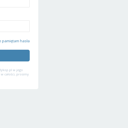
e pamiętam hasła
ykop.pl w jego
 w całości, prosimy