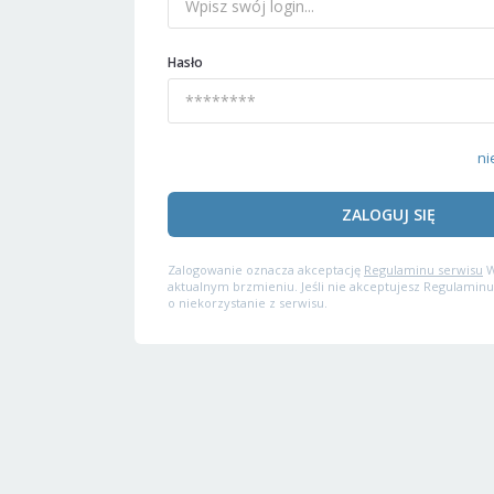
Hasło
ni
ZALOGUJ SIĘ
Zalogowanie oznacza akceptację
Regulaminu serwisu
W
aktualnym brzmieniu. Jeśli nie akceptujesz Regulaminu
o niekorzystanie z serwisu.