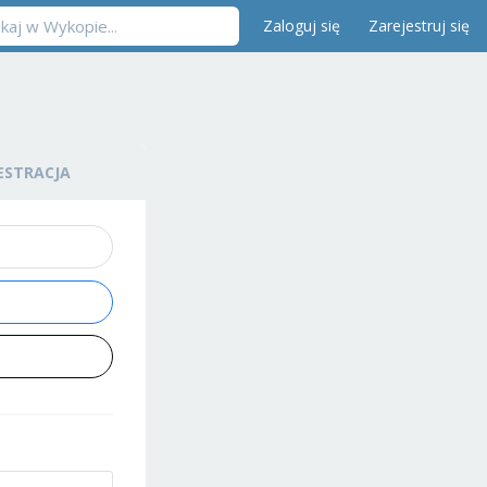
Zaloguj się
Zarejestruj się
ESTRACJA