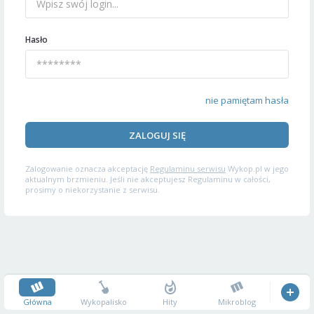
Hasło
nie pamiętam hasła
ZALOGUJ SIĘ
Zalogowanie oznacza akceptację
Regulaminu serwisu
Wykop.pl w jego
aktualnym brzmieniu. Jeśli nie akceptujesz Regulaminu w całości,
prosimy o niekorzystanie z serwisu.
Główna
Wykopalisko
Hity
Mikroblog