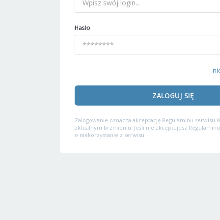
Hasło
ni
ZALOGUJ SIĘ
Zalogowanie oznacza akceptację
Regulaminu serwisu
W
aktualnym brzmieniu. Jeśli nie akceptujesz Regulaminu
o niekorzystanie z serwisu.