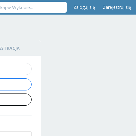
Zaloguj się
Zarejestruj się
ESTRACJA