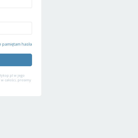
e pamiętam hasła
ykop.pl w jego
 w całości, prosimy