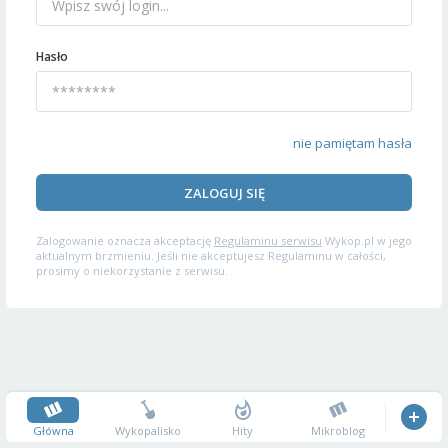
Hasło
nie pamiętam hasła
ZALOGUJ SIĘ
Zalogowanie oznacza akceptację
Regulaminu serwisu
Wykop.pl w jego
aktualnym brzmieniu. Jeśli nie akceptujesz Regulaminu w całości,
prosimy o niekorzystanie z serwisu.
Główna
Wykopalisko
Hity
Mikroblog