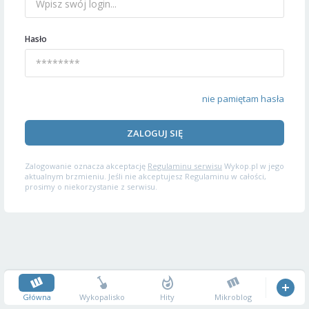
Hasło
nie pamiętam hasła
ZALOGUJ SIĘ
Zalogowanie oznacza akceptację
Regulaminu serwisu
Wykop.pl w jego
aktualnym brzmieniu. Jeśli nie akceptujesz Regulaminu w całości,
prosimy o niekorzystanie z serwisu.
Główna
Wykopalisko
Hity
Mikroblog