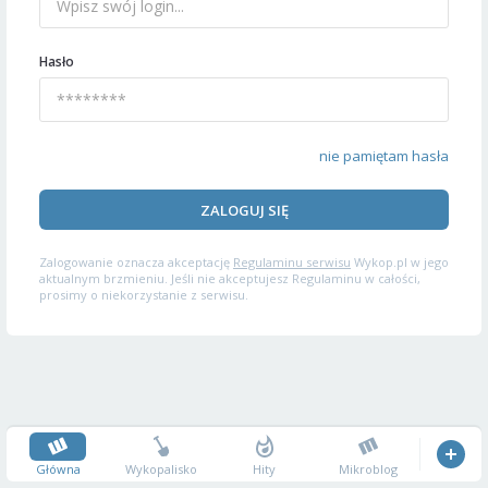
Hasło
nie pamiętam hasła
ZALOGUJ SIĘ
Zalogowanie oznacza akceptację
Regulaminu serwisu
Wykop.pl w jego
aktualnym brzmieniu. Jeśli nie akceptujesz Regulaminu w całości,
prosimy o niekorzystanie z serwisu.
Główna
Wykopalisko
Hity
Mikroblog