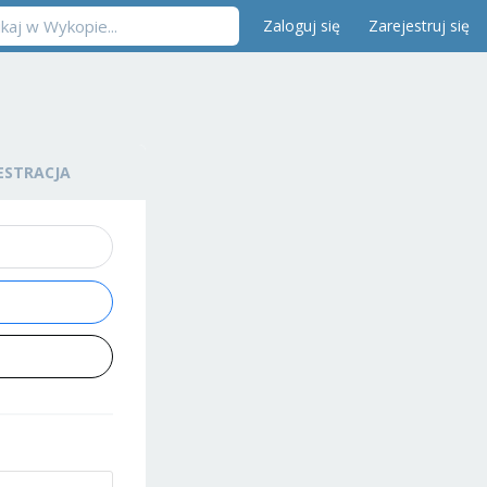
Zaloguj się
Zarejestruj się
ESTRACJA