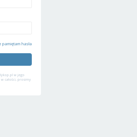
e pamiętam hasła
ykop.pl w jego
 w całości, prosimy