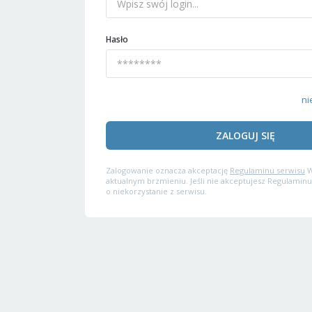
Hasło
ni
ZALOGUJ SIĘ
Zalogowanie oznacza akceptację
Regulaminu serwisu
W
aktualnym brzmieniu. Jeśli nie akceptujesz Regulaminu
o niekorzystanie z serwisu.