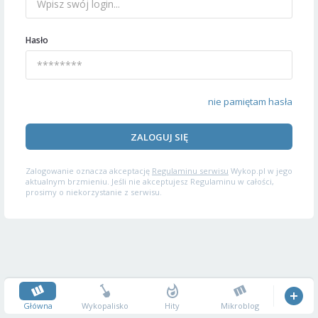
Hasło
nie pamiętam hasła
ZALOGUJ SIĘ
Zalogowanie oznacza akceptację
Regulaminu serwisu
Wykop.pl w jego
aktualnym brzmieniu. Jeśli nie akceptujesz Regulaminu w całości,
prosimy o niekorzystanie z serwisu.
Główna
Wykopalisko
Hity
Mikroblog