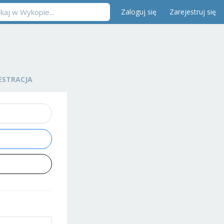
Zaloguj się
Zarejestruj się
ESTRACJA