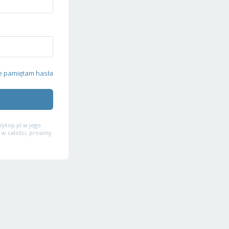
e pamiętam hasła
ykop.pl w jego
 w całości, prosimy