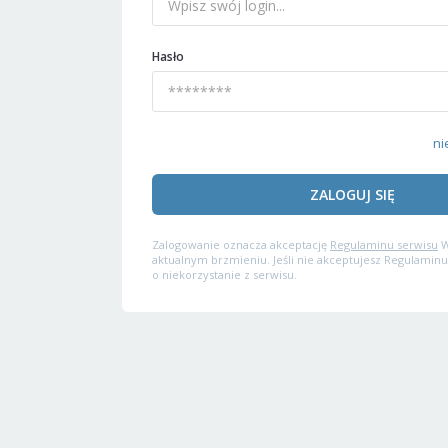
Hasło
ni
ZALOGUJ SIĘ
Zalogowanie oznacza akceptację
Regulaminu serwisu
W
aktualnym brzmieniu. Jeśli nie akceptujesz Regulaminu
o niekorzystanie z serwisu.