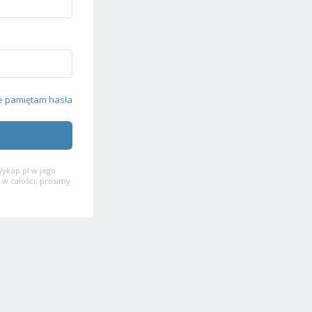
e pamiętam hasła
ykop.pl w jego
 w całości, prosimy