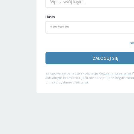
Hasło
ni
ZALOGUJ SIĘ
Zalogowanie oznacza akceptację
Regulaminu serwisu
W
aktualnym brzmieniu. Jeśli nie akceptujesz Regulaminu
o niekorzystanie z serwisu.