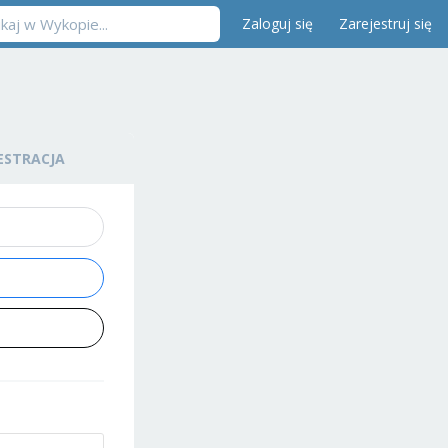
Zaloguj się
Zarejestruj się
ESTRACJA