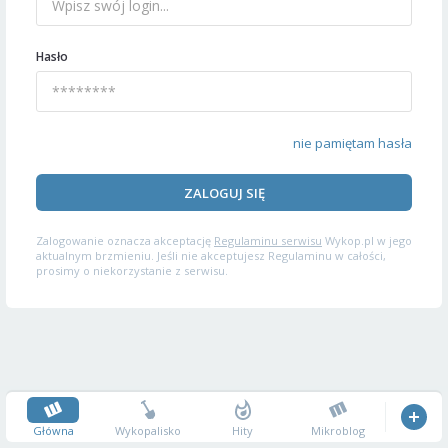
Hasło
nie pamiętam hasła
ZALOGUJ SIĘ
Zalogowanie oznacza akceptację
Regulaminu serwisu
Wykop.pl w jego
aktualnym brzmieniu. Jeśli nie akceptujesz Regulaminu w całości,
prosimy o niekorzystanie z serwisu.
Główna
Wykopalisko
Hity
Mikroblog