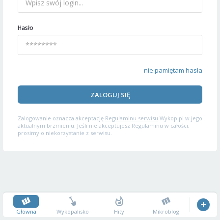
Hasło
nie pamiętam hasła
ZALOGUJ SIĘ
Zalogowanie oznacza akceptację
Regulaminu serwisu
Wykop.pl w jego
aktualnym brzmieniu. Jeśli nie akceptujesz Regulaminu w całości,
prosimy o niekorzystanie z serwisu.
Główna
Wykopalisko
Hity
Mikroblog