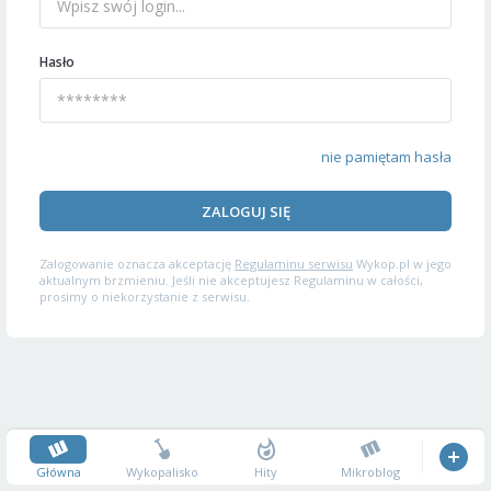
Hasło
nie pamiętam hasła
ZALOGUJ SIĘ
Zalogowanie oznacza akceptację
Regulaminu serwisu
Wykop.pl w jego
aktualnym brzmieniu. Jeśli nie akceptujesz Regulaminu w całości,
prosimy o niekorzystanie z serwisu.
Główna
Wykopalisko
Hity
Mikroblog