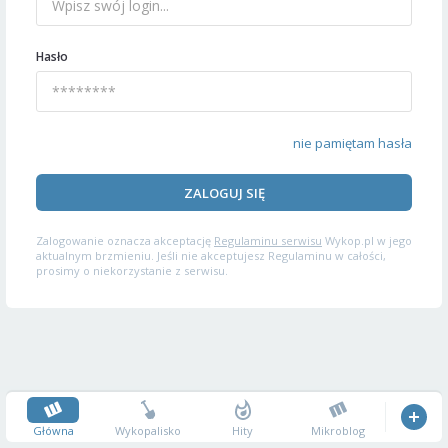
Hasło
nie pamiętam hasła
ZALOGUJ SIĘ
Zalogowanie oznacza akceptację
Regulaminu serwisu
Wykop.pl w jego
aktualnym brzmieniu. Jeśli nie akceptujesz Regulaminu w całości,
prosimy o niekorzystanie z serwisu.
Główna
Wykopalisko
Hity
Mikroblog