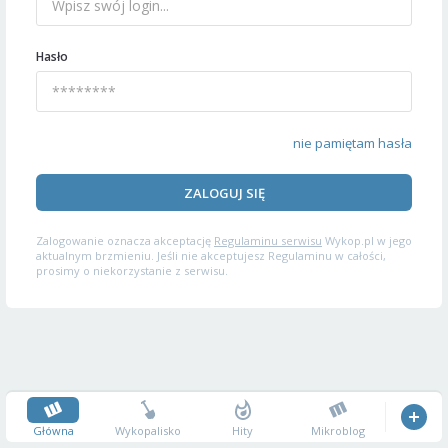
Hasło
nie pamiętam hasła
ZALOGUJ SIĘ
Zalogowanie oznacza akceptację
Regulaminu serwisu
Wykop.pl w jego
aktualnym brzmieniu. Jeśli nie akceptujesz Regulaminu w całości,
prosimy o niekorzystanie z serwisu.
Główna
Wykopalisko
Hity
Mikroblog